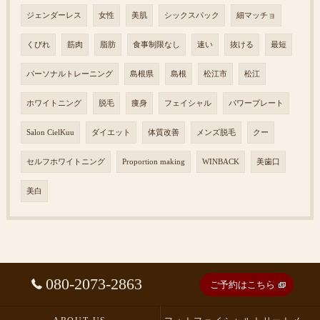
ジェンダーレス
女性
美肌
シックスパック
細マッチョ
くびれ
筋肉
脂肪
食事制限なし
速い
抜ける
最短
パーソナルトレーニング
島根県
島根
松江市
松江
ホワイトニング
脱毛
痩身
フェイシャル
パワープレート
Salon CielKuu
ダイエット
体質改善
メンズ脱毛
クー
セルフホワイトニング
Proportion making
WINBACK
美歯口
美白
080-2073-2863
ご予約はこちら